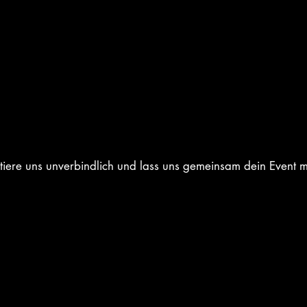
enanlass oder eine Hochzeit und suchst noch nach einem aus
aktiere uns unverbindlich und lass uns gemeinsam dein Event