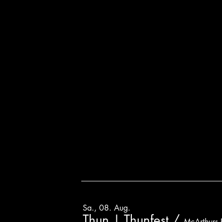
Sa., 08. Aug.
Thun | Thunfest
/
McArthurs 